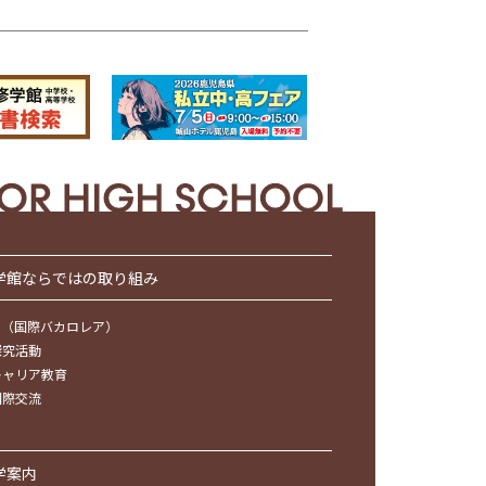
学館ならではの取り組み
IB（国際バカロレア）
探究活動
キャリア教育
国際交流
学案内