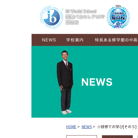
学校概要
ごあいさつ
コンセプト
施設紹介
グランドデザイン
6年間の学び
6学年が交流し育む学び
HOME
>
NEWS
>
☆研修での学び[その５]