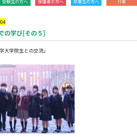
受験生の方へ
保護者の方へ
卒業生の方へ
行事
/04
での学び[その５]
学大学院生との交流」