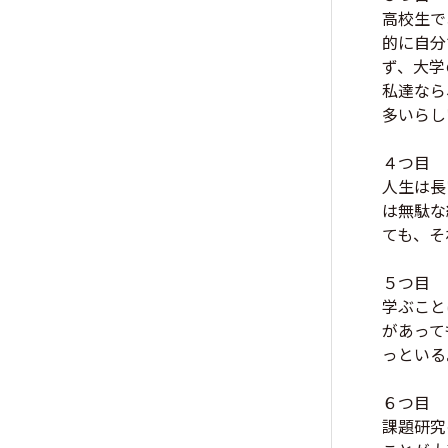
高校生で
的に自分
ず、大学
私達なら
多いらし
４つ目
人生は長
は無駄な
ても、そ
５つ目
学ぶこと
があって
っといる
６つ目
課題研究