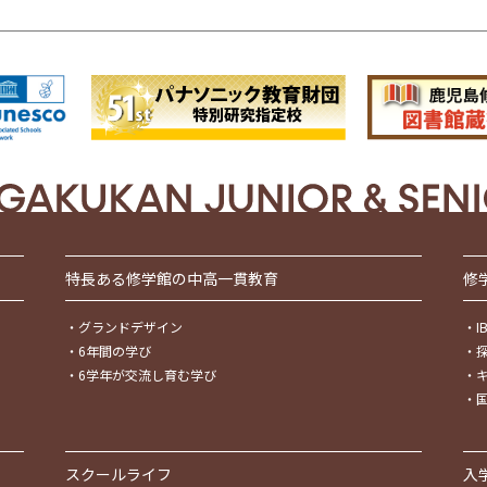
特長ある修学館の中高一貫教育
修
・
グランドデザイン
・
・
6年間の学び
・
・
6学年が交流し育む学び
・
・
スクールライフ
入