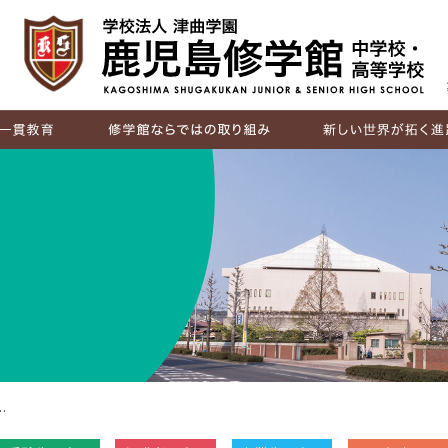
IB（国際バカロレア）
探究活動
キャリア教育
国際交流
進路実績
卒業生の声
…