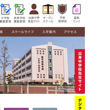
修学館生の1日
年間行事
部活動紹介
制服紹介
在校生の声
教員メッセージ
中学校募集要項
高等学校募集要項
オープンスクール
学校説明会
奨学金・授業料
資料リンク