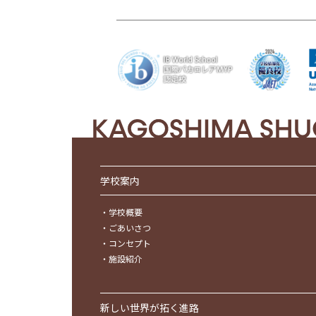
学校案内
・
学校概要
・
ごあいさつ
・
コンセプト
・
施設紹介
新しい世界が拓く進路