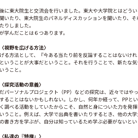
後に東大院生と交流会を行いました。東大や大学院とはどうい
聞いたり、東大院生のパネルディスカッションを聞いたり、そ
たりしました。
が学んだことは６つあります。
〈視野を広げる方法〉
げる方法として、『今ある当たり前を反論することはないけれ
ということが大事だということ。それを行うことで、新たな気
いうこと。
〈探究
活動の意義〉
だパーソナルプロジェクト（PP）などの探究は、近々ではや
することはないかもしれない。しかし、何年か経って、PPと
く調べる活動をしていたからこそ、自然と身についた力を発揮
いうこと。例えば、大学で出典を書いたりするとき、他の大学
の書き方を学ぶが、自分は知っているため学ぶ必要がないとい
〈私達の『特権』〉