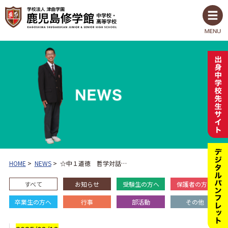
HOME
>
NEWS
>
☆中１道徳 哲学対話…
すべて
お知らせ
受験生の方へ
保護者の方へ
卒業生の方へ
行事
部活動
その他