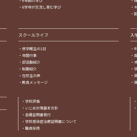
・
6年間の学び
・
・
6学年が交流し育む学び
・
・
スクールライフ
入
・
修学館生の1日
・
・
年間行事
・
・
部活動紹介
・
・
制服紹介
・
・
在校生の声
・
・
教員メッセージ
・
・
学校評価
・
・
いじめ対策基本方針
・
・
各種証明書発行
・
学校感染症治癒証明書について
・
職員採用