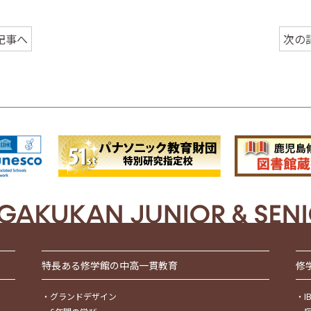
記事へ
次の
特長ある修学館の中高一貫教育
修
・
グランドデザイン
・