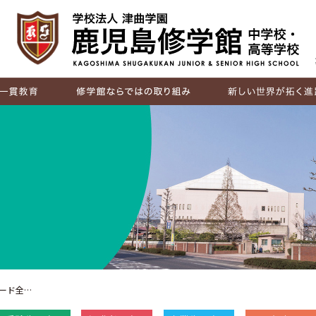
IB（国際バカロレア）
探究活動
キャリア教育
国際交流
進路実績
卒業生の声
ード全…