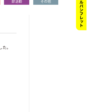
部活動
その他
した。