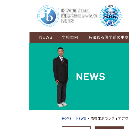
学校概要
ごあいさつ
コンセプト
施設紹介
グランドデザイン
6年間の学び
6学年が交流し育む学び
HOME
>
NEWS
>
高校生ボランティアアワ