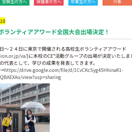
受験生の方へ
保護者の方へ
卒業生の方へ
行事
/10
ボランティアアワード全国大会出場決定！
日～２４日に東京で開催される高校生ボランティアアワード
lion.or.jp/va/
)に本校のCE*活動グループの出場が決定いたしま
の代表として、学びの成果を発表してきます。
→
https://drive.google.com/file/d/1CvCKcSyg45HhinaR1-
QBAEXAo/view?usp=sharing