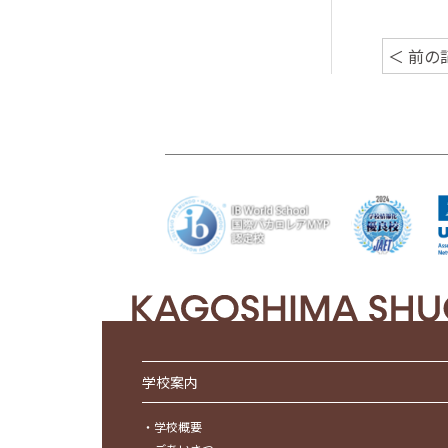
＜ 前の
学校案内
・
学校概要