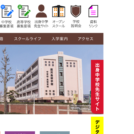
修学館生の1日
年間行事
部活動紹介
制服紹介
在校生の声
教員メッセージ
中学校募集要項
高等学校募集要項
オープンスクール
学校説明会
奨学金・授業料
資料リンク