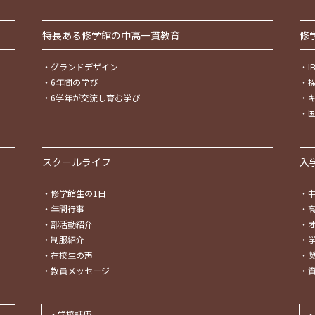
特長ある修学館の中高一貫教育
修
・
グランドデザイン
・
・
6年間の学び
・
・
6学年が交流し育む学び
・
・
スクールライフ
入
・
修学館生の1日
・
・
年間行事
・
・
部活動紹介
・
・
制服紹介
・
・
在校生の声
・
・
教員メッセージ
・
・
学校評価
・