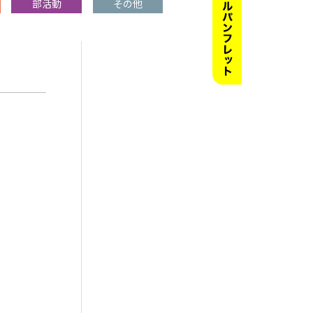
部活動
その他
。