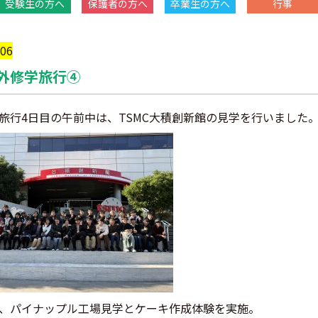
受験生の方へ
保護者の方へ
卒業生の方へ
行事
/06
外修学旅行④
旅行4日目の午前中は、TSMC大積創新館の見学を行いました
、パイナップル工場見学とケーキ作成体験を実施。