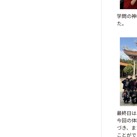
学問の神
た。
最終日は
今回の体
づき、ま
ことがで