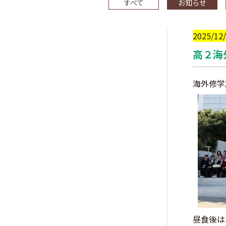
すべて
お知らせ
2025/12
高２海
海外修学
昼食後は