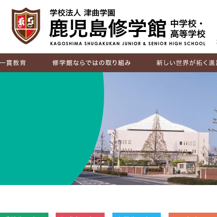
IB（国際バカロレア）
探究活動
キャリア教育
国際交流
進路実績
卒業生の声