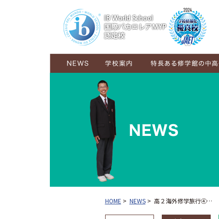
学校概要
ごあいさつ
コンセプト
施設紹介
グランドデザイン
6年間の学び
6学年が交流し育む学び
HOME
>
NEWS
>
高２海外修学旅行④…