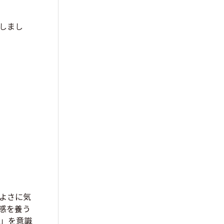
しまし
よさに気
感を養う
人」を意識