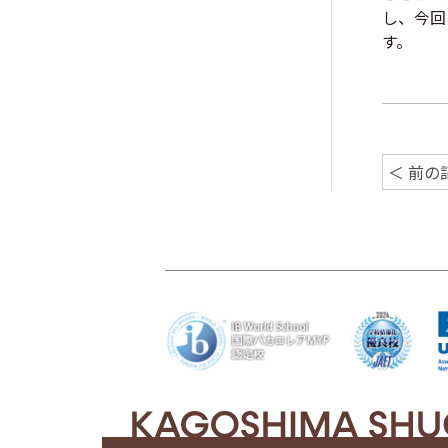
し、今回
す。
＜ 前の