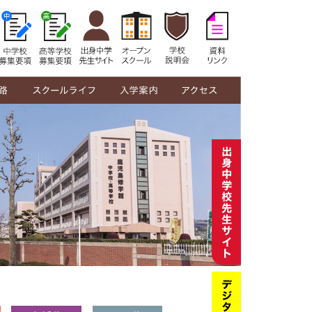
修学館生の1日
年間行事
部活動紹介
制服紹介
在校生の声
教員メッセージ
中学校募集要項
高等学校募集要項
オープンスクール
学校説明会
奨学金・授業料
資料リンク