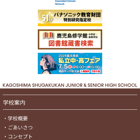
学校案内
・
学校概要
・
ごあいさつ
・
コンセプト