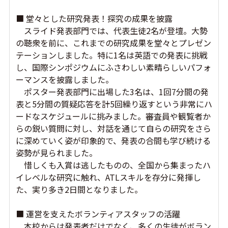
■ 堂々とした研究発表！探究の成果を披露
スライド発表部門では、代表生徒2名が登壇。大勢
の聴衆を前に、これまでの研究成果を堂々とプレゼン
テーションしました。特に1名は英語での発表に挑戦
し、国際シンポジウムにふさわしい素晴らしいパフォ
ーマンスを披露しました。
ポスター発表部門に出場した3名は、1回7分間の発
表と5分間の質疑応答を計5回繰り返すという非常にハ
ードなスケジュールに挑みました。審査員や観覧者か
らの鋭い質問に対し、対話を通じて自らの研究をさら
に深めていく姿が印象的で、発表の合間も学び続ける
姿勢が見られました。
惜しくも入賞は逃したものの、全国から集まったハ
イレベルな研究に触れ、ATLスキルを存分に発揮し
た、実り多き2日間となりました。
■ 運営を支えたボランティアスタッフの活躍
本校からは発表者だけでなく、多くの生徒がボラン