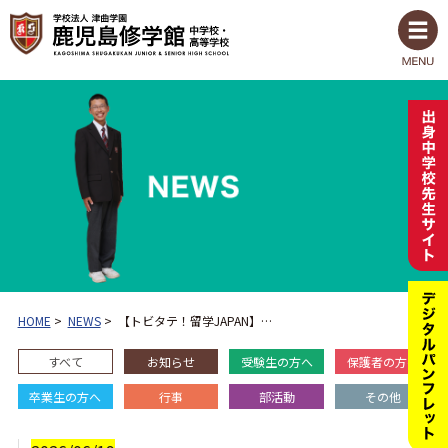
HOME
>
NEWS
>
【トビタテ！留学JAPAN】…
すべて
お知らせ
受験生の方へ
保護者の方へ
卒業生の方へ
行事
部活動
その他