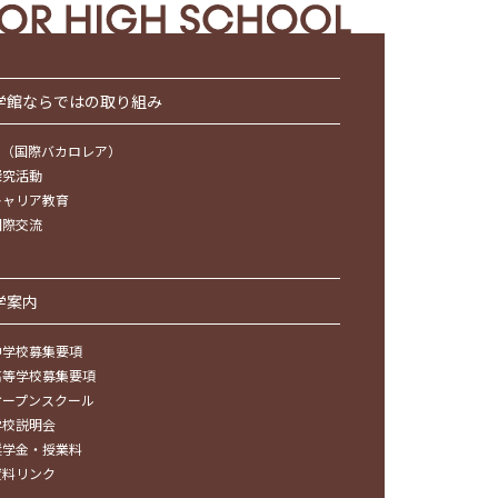
学館ならではの取り組み
IB（国際バカロレア）
探究活動
キャリア教育
国際交流
学案内
中学校募集要項
高等学校募集要項
オープンスクール
学校説明会
奨学金・授業料
資料リンク