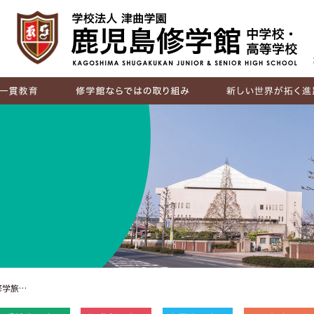
IB（国際バカロレア）
探究活動
キャリア教育
国際交流
進路実績
卒業生の声
修学旅…