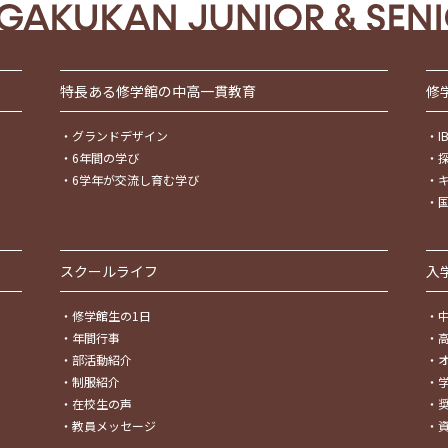
特長ある修学館の中高一貫教育
修
・
グランドデザイン
・
・
6年間の学び
・
・
6学年が交流し育む学び
・
・
スクールライフ
入
・
修学館生の1日
・
・
年間行事
・
・
部活動紹介
・
・
制服紹介
・
・
在校生の声
・
・
教員メッセージ
・