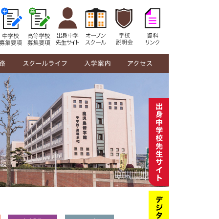
修学館生の1日
年間行事
部活動紹介
制服紹介
在校生の声
教員メッセージ
中学校募集要項
高等学校募集要項
オープンスクール
学校説明会
奨学金・授業料
資料リンク