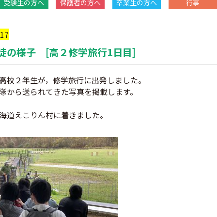
受験生の方へ
保護者の方へ
卒業生の方へ
行事
/17
徒の様子 [高２修学旅行1日目]
高校２年生が，修学旅行に出発しました。
隊から送られてきた写真を掲載します。
海道えこりん村に着きました。