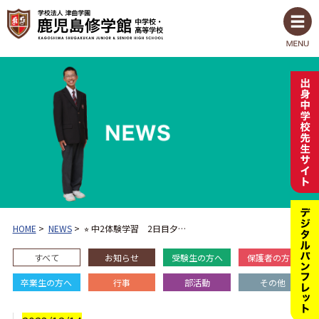
HOME
>
NEWS
>
⭐︎ 中2体験学習 2日目夕…
すべて
お知らせ
受験生の方へ
保護者の方へ
卒業生の方へ
行事
部活動
その他