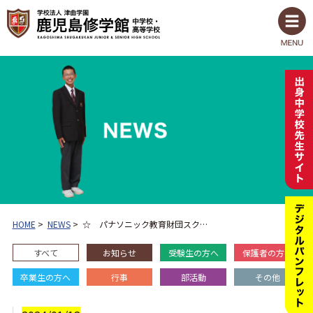
HOME
>
NEWS
>
☆ パナソニック教育財団スク…
すべて
お知らせ
受験生の方へ
保護者の方へ
卒業生の方へ
行事
部活動
その他