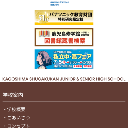
学校案内
・
学校概要
・
ごあいさつ
・
コンセプト