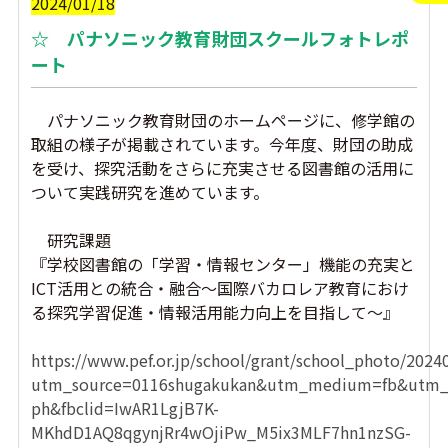
2024/01/18
☆ パナソニック教育財団スクールフォトレポ
ート
パナソニック教育財団のホームページに、修学館の
取組の様子が掲載されています。今年度、財団の助成
を受け、探究活動をさらに充実させる図書館の活用に
ついて実践研究を進めています。
研究課題
『学校図書館の「学習・情報センター」機能の充実と
ICT活用との統合・融合～国際バカロレア教育におけ
る探究学習促進・情報活用能力向上を目指して～』
https://www.pef.or.jp/school/grant/school_photo/2024
utm_source=0116shugakukan&utm_medium=fb&utm_
ph&fbclid=IwAR1LgjB7K-
MKhdD1AQ8qgynjRr4wOjiPw_M5ix3MLF7hn1nzSG-