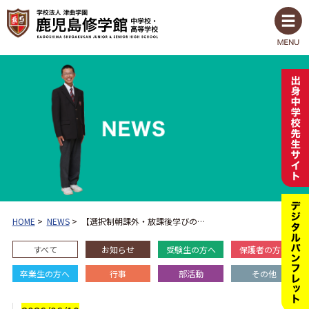
HOME
>
NEWS
>
【選択制朝課外・放課後学びの…
すべて
お知らせ
受験生の方へ
保護者の方へ
卒業生の方へ
行事
部活動
その他