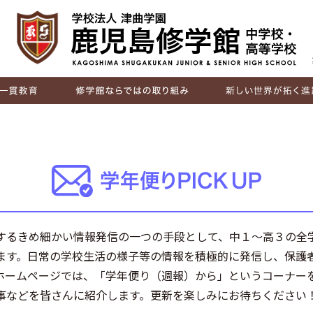
IB（国際バカロレア）
探究活動
キャリア教育
国際交流
進路実績
卒業生の声
するきめ細かい情報発信の一つの手段として、中１～高３の全
ます。日常の学校生活の様子等の情報を積極的に発信し、保護
ホームページでは、「学年便り（週報）から」というコーナー
事などを皆さんに紹介します。更新を楽しみにお待ちください