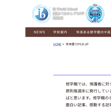
学校概要
ごあいさつ
コンセプト
施設紹介
グランドデザイン
6年間の学び
6学年が交流し育む学び
HOME
>
学年便りPICK UP
修学館では、保護者に対
原則毎週末に発行してい
ばと思います。修学館の
面白い記事、感動する記