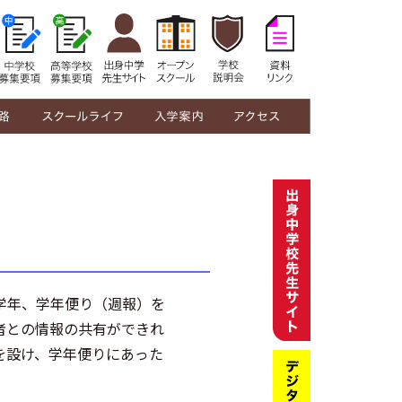
修学館生の1日
年間行事
部活動紹介
制服紹介
在校生の声
教員メッセージ
中学校募集要項
高等学校募集要項
オープンスクール
学校説明会
奨学金・授業料
資料リンク
学年、学年便り（週報）を
者との情報の共有ができれ
を設け、学年便りにあった
！