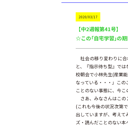
2020/03/17
【中2週報第41号】
☆この｢自宅学習｣の
社会の移り変わりに合わ
と、『指示待ち型』では
校朝会で小林先生(産業
なっている・・・」この
ことのない事態に、今こ
さあ、みなさんはこの２
(これも今後の状況次第
出していますが、考えて
ズ・読んだことのない本