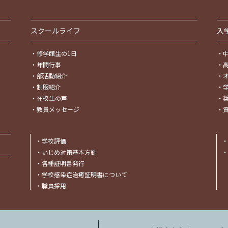
スクールライフ
入
・
修学館生の1日
・
・
年間行事
・
・
部活動紹介
・
・
制服紹介
・
・
在校生の声
・
・
教員メッセージ
・
・
学校評価
・
・
いじめ対策基本方針
・
・
各種証明書発行
・
学校感染症治癒証明書について
・
職員採用