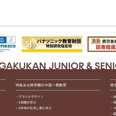
特長ある修学館の中高一貫教育
修
・
グランドデザイン
・
・
6年間の学び
・
・
6学年が交流し育む学び
・
・