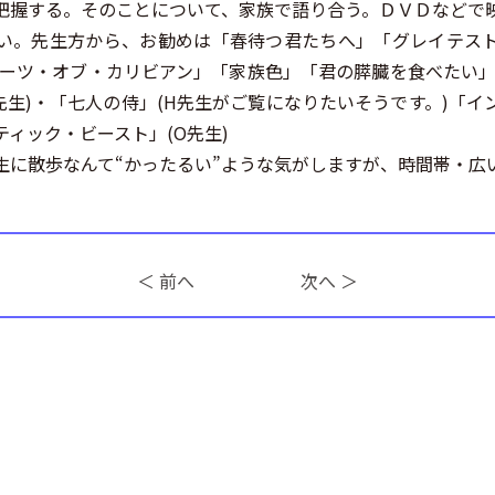
把握する。そのことについて、家族で語り合う。ＤＶＤなどで
い。先生方から、お勧めは「春待つ君たちへ」「グレイテス
レーツ・オブ・カリビアン」「家族色」「君の膵臓を食べたい」
M先生)・「七人の侍」(H先生がご覧になりたいそうです。)「
ティック・ビースト」(O先生)
に散歩なんて“かったるい”ような気がしますが、時間帯・広
＜ 前へ
次へ ＞