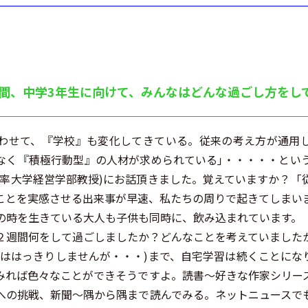
期間、中学3年生に向けて、みんなはどんな過ごし方を
せて、『学校』も変化してきている。従来の考え方が通用
なく『積極行動型』の人材が求められている｣・・・・・とい
能率大学経営学部教授)にお話頂きました。覚えていますか？「
ことを実感させる出来事が早速、私たちの周りで起きてしまい
の時を生きている大人も子供も同時に、飲み込まれています。
週間何をして過ごしましたか？どんなことを考えていました
でははっきりしませんが・・・)まで、自宅学習は続くことにな
みれば色々なことができそうですよ。読書～好きな作家シリー
への挑戦、新聞～隅から隅まで読んでみる。ネットニュースで