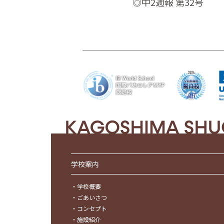
◎中2週報 第32号
学校案内
・
学校概要
・
ごあいさつ
・
コンセプト
・
施設紹介