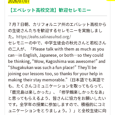
2026/07/07
【エベレット高校交流】歓迎セレモニー
７月７日朝、カリフォルニア州のエバレット高校から
の生徒さんたちを歓迎するセレモニーを実施しまし
た。
https://eahs.salinasuhsd.org/
セレモニーの中で、中学生徒会の秋元さんと若松さん
の二人が、「Please talk with them as much as you
can—in English, Japanese, or both—so they could
be thinking, “Wow, Kagoshima was awesome!” and
“Shugakukan was such a fun place!” They’ll be
joining our lessons too, so thanks for your help in
making their stay memorable.”（日本語でも英語で
も、たくさんコミュニケーションを取ってもらって、
「鹿児島は楽しかった」、「修学館楽しかったなあ」
と思ってもらえるよう、皆さんに協力をお願いしたい
です。全学年の授業に参加しますので、積極的にコミ
ュニケーションをとりましょう。）」と全校生徒に向