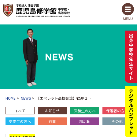
HOME
>
NEWS
>
【エベレット高校交流】歓迎セ…
すべて
お知らせ
受験生の方へ
保護者の方へ
卒業生の方へ
行事
部活動
その他