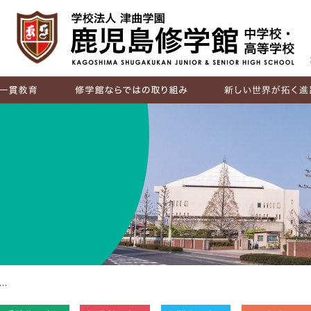
IB（国際バカロレア）
探究活動
キャリア教育
国際交流
進路実績
卒業生の声
…