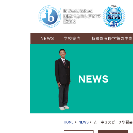
学校概要
ごあいさつ
コンセプト
施設紹介
グランドデザイン
6年間の学び
6学年が交流し育む学び
HOME
>
NEWS
>
☆ 中３スピーチ学習会