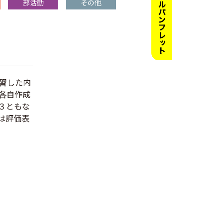
部活動
その他
習した内
各自作成
３ともな
は評価表