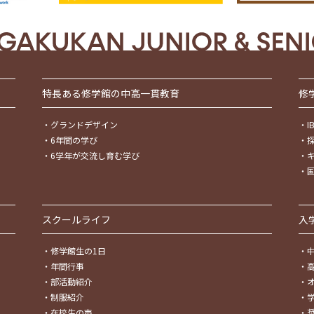
特長ある修学館の中高一貫教育
修
・
グランドデザイン
・
・
6年間の学び
・
・
6学年が交流し育む学び
・
・
スクールライフ
入
・
修学館生の1日
・
・
年間行事
・
・
部活動紹介
・
・
制服紹介
・
・
在校生の声
・