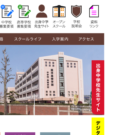
修学館生の1日
年間行事
部活動紹介
制服紹介
在校生の声
教員メッセージ
中学校募集要項
高等学校募集要項
オープンスクール
学校説明会
奨学金・授業料
資料リンク