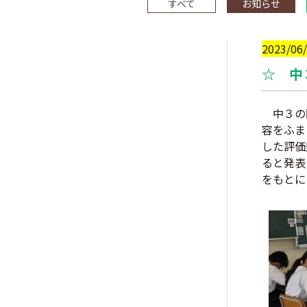
すべて
お知らせ
2023/06
☆ 中
中３の国
容をふま
した評価
ると発表
をもとに